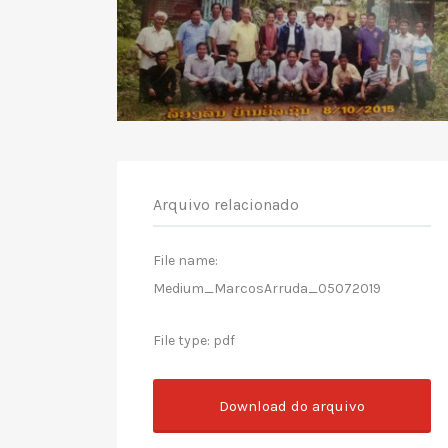
Arquivo relacionado
File name:
Medium_MarcosArruda_05072019
File type: pdf
Download do arquivo