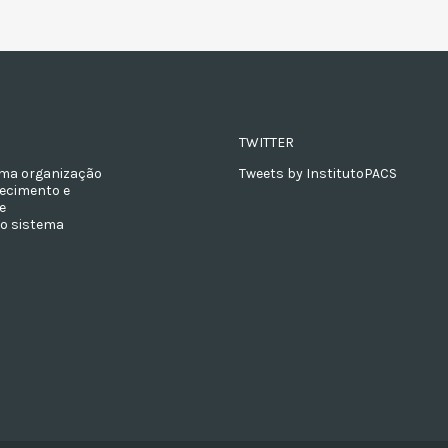
TWITTER
 uma organização
Tweets by InstitutoPACS
hecimento e
e
ao sistema