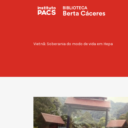
Procurar:
Vietnã: Soberania do modo de vida em Hepa