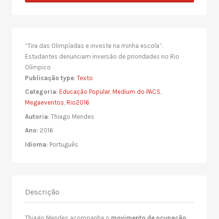
“Tira das Olimpíadas e investe na minha escola”.
Estudantes denunciam inversão de prioridades no Rio
Olímpico
Publicação type
:
Texto
Categoria
:
Educação Popular
,
Medium do PACS
,
Megaeventos
,
Rio2016
Autoria
: Thiago Mendes
Ano
: 2016
Idioma
: Português
Descrição
Thiago Mendes acompanha o
movimento de ocupação