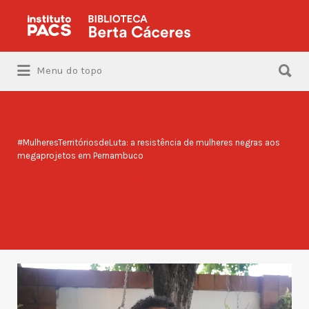
Procurar:
Procurar:
Menu do topo
#MulheresTerritóriosdeLuta: a resistência de mulheres negras aos
megaprojetos em Pernambuco
Adicionar Fotos