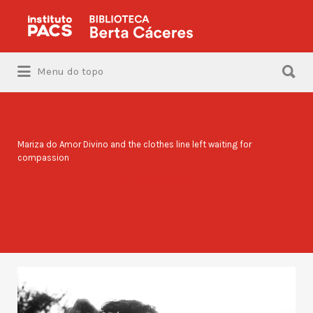
Procurar:
Procurar:
Menu do topo
Mariza do Amor Divino and the clothes line left waiting for
compassion
Adicionar Fotos