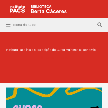
Procurar:
Procurar:
Menu do topo
Instituto Pacs inicia a 19ª edição do Curso Mulheres e Economia
Adicionar Fotos