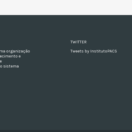
TWITTER
 uma organização
Tweets by InstitutoPACS
hecimento e
e
ao sistema