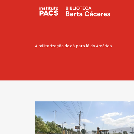
Procurar:
A militarização de cá para lá da América