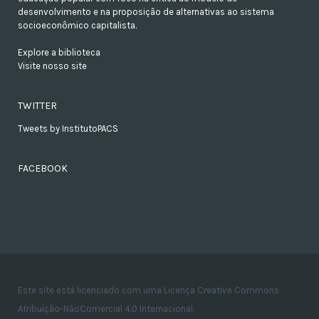
desenvolvimento e na proposição de alternativas ao sistema
socioeconômico capitalista.
Explore a biblioteca
Visite nosso site
TWITTER
Tweets by InstitutoPACS
FACEBOOK
Este site está licenciado com uma Licença Creative Commons
Atribuição-NãoComercial 4.0 Internacional.