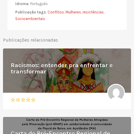
Idioma
: Português
Publicação tags
:
Conflitos
,
Mulheres
,
resistências
,
Socioambientais
Publicações relacionadas
Racismos: entender pra enfrentar e
transformar
Carta do Pré-Encontro Regional de